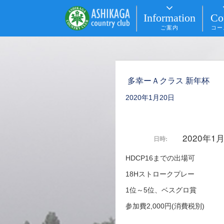
Information
Co
ご案内
コー
多幸ーＡクラス 新年杯
2020年1月20日
2020年1
日時:
HDCP16までの出場可
18Hストロークプレー
1位～5位、ベスグロ賞
参加費2,000円(消費税別)