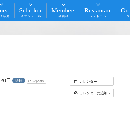
urse
Schedule
Members
Restaurant
Gro
ス紹介
スケジュール
会員様
レストラン
グ
月20日
終日
Repeats
カレンダー
カレンダーに追加